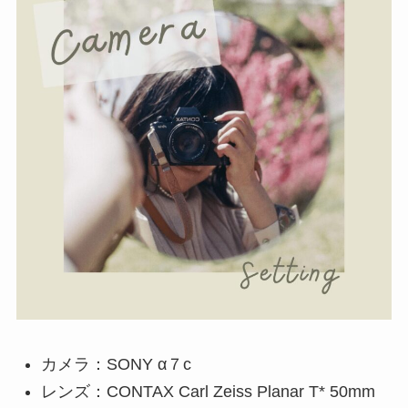
カメラ：SONY α７c
レンズ：CONTAX Carl Zeiss Planar T* 50mm