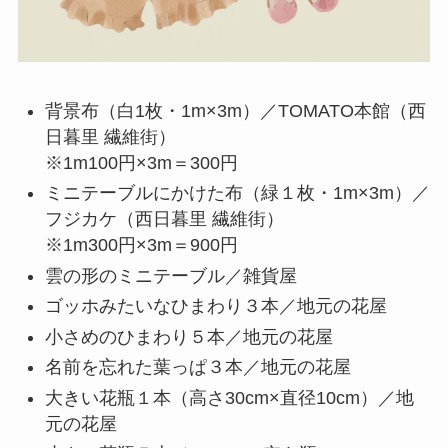
背景布（白1枚・1m×3m）／TOMATO本館（西
日暮里 繊維街）
※1m100円×3m＝300円
ミニテーブルにかけた布（緑１枚・1m×3m）／
フジカケ（西日暮里 繊維街）
※1m300円×3m＝900円
雲の形のミニテーブル／雑貨屋
ゴッホみたいなひまわり３本／地元の花屋
小さめのひまわり５本／地元の花屋
名前を忘れた葉っぱ３本／地元の花屋
大きい花瓶１本（高さ30cm×直径10cm）／地
元の花屋