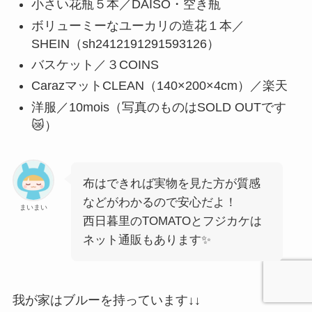
小さい花瓶５本／DAISO・空き瓶
ボリューミーなユーカリの造花１本／
SHEIN（sh2412191291593126）
バスケット／３COINS
CarazマットCLEAN（140×200×4cm）／楽天
洋服／10mois（写真のものはSOLD OUTです
😿）
布はできれば実物を見た方が質感
などがわかるので安心だよ！
まいまい
西日暮里のTOMATOとフジカケは
ネット通販もあります✨
我が家はブルーを持っています↓↓