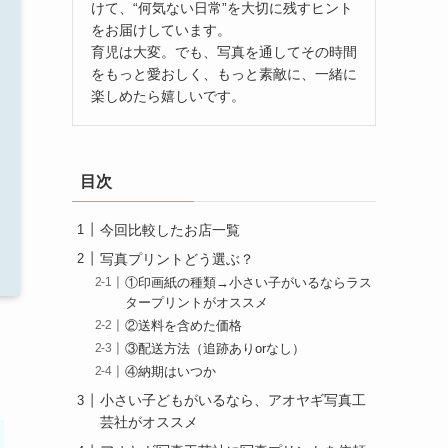
けて、“何気ない日常”を大切に残すヒント
をお届けしています。
育児は大変。でも、写真を通してその時間
をもっと愛おしく、もっと素敵に、一緒に
楽しめたら嬉しいです。
目次
今回比較したお店一覧
写真プリントどう選ぶ？
①印画紙の種類→小さい子がいるならラス
タープリントがオススメ
②送料を含めた価格
③配送方法（追跡ありorなし）
④納期はいつか
小さい子どもがいるなら、アオヤギ写真工
芸社がオススメ