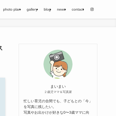
photo plan
gallery
blog
news
contact
ス
まいまい
２歳児ママ＆写真家
忙しい育児の合間でも、子どもとの「今」
を写真に残したい。
写真やお出かけが好きな0〜3歳ママに向