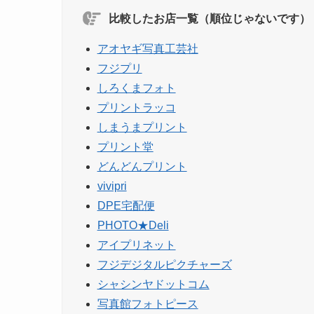
比較したお店一覧（順位じゃないです）
アオヤギ写真工芸社
フジプリ
しろくまフォト
プリントラッコ
しまうまプリント
プリント堂
どんどんプリント
vivipri
DPE宅配便
PHOTO★Deli
アイプリネット
フジデジタルピクチャーズ
シャシンヤドットコム
写真館フォトピース