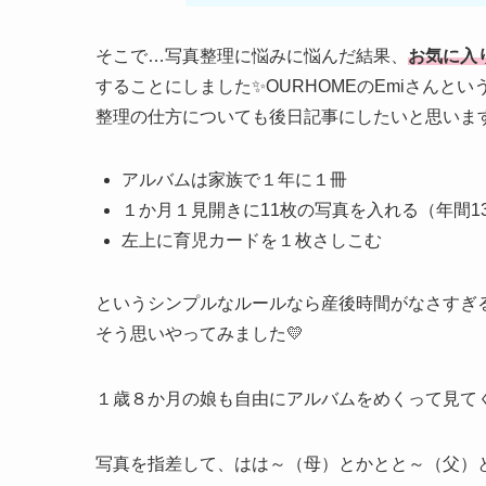
そこで…写真整理に悩みに悩んだ結果、
お気に入
することにしました✨OURHOMEのEmiさん
整理の仕方についても後日記事にしたいと思いま
アルバムは家族で１年に１冊
１か月１見開きに11枚の写真を入れる（年間13
左上に育児カードを１枚さしこむ
というシンプルなルールなら産後時間がなさすぎ
そう思いやってみました💛
１歳８か月の娘も自由にアルバムをめくって見てく
写真を指差して、はは～（母）とかとと～（父）