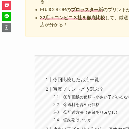
る！
FUJICOLORの
プロラスター紙
のプリント
22店＋コンビニ３社を徹底比較
して、厳選
店が分かる！
今回比較したお店一覧
写真プリントどう選ぶ？
①印画紙の種類→小さい子がいるな
②送料を含めた価格
③配送方法（追跡ありorなし）
④納期はいつか